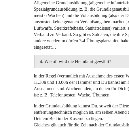
Allgemeine Grundausbildung (allgemeine infantristis
Spezialgrundausbildung (z. B. die Grundlagenausbil
meist 6 Wochen) und die Vollausbildung (also der 
ansonsten keine genauen Verlaufsangaben machen, da 
Luftwaffe, Streitkräftebasis, Sanitätsdienst) vari
Verband zu Verband. So gibt es Soldaten, die ihre S
andere wiederum dürfen 3-4 Übungsplatzaufenthalte 
eingesetzt…
Wie oft wird die Heimfahrt gewährt?
In der Regel (vermutlich mit Ausnahme des ersten Wo
11.30h und 13.00h der Hammer und Du kannst am NA
Ausnahmen sind Wochenenden, an denen für Dich (
ist: z. B. Telefonposten, Wache, Übungen.
In der Grundausbildung kannst Du, soweit der Dienst
entfernungstechnisch möglich ist, am selben Abend 
Deinem Bett in der Kaserne zu liegen.
Gleiches gilt auch für die Zeit nach der Grundausb