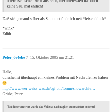
österreischischen Brett austreten, hier interessiert das doch
keine Sau, mal ehrlich!
Daß sich jemand selber als Sau outet finde ich nett *feixendduck*
*wink*
Edith
Peter_6e4ebe
7
15. Oktober 2005 um 21:21
Hallo,
du scheinst überhaupt ein kleines Problem mit Nachrufen zu haben
http://www.wer-weiss-was.de/cgi-bin/forum/showarchiv…
Grüße, Peter
[Bei dieser Antwort wurde das Vollzitat nachträglich automatisiert entfernt]