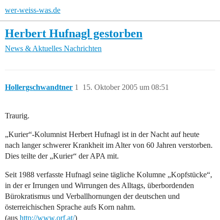
wer-weiss-was.de
Herbert Hufnagl gestorben
News & Aktuelles
Nachrichten
Hollergschwandtner
1
15. Oktober 2005 um 08:51
Traurig.
„Kurier“-Kolumnist Herbert Hufnagl ist in der Nacht auf heute
nach langer schwerer Krankheit im Alter von 60 Jahren verstorben.
Dies teilte der „Kurier“ der APA mit.
Seit 1988 verfasste Hufnagl seine tägliche Kolumne „Kopfstücke“,
in der er Irrungen und Wirrungen des Alltags, überbordenden
Bürokratismus und Verballhornungen der deutschen und
österreichischen Sprache aufs Korn nahm.
(aus
http://www.orf.at/
)