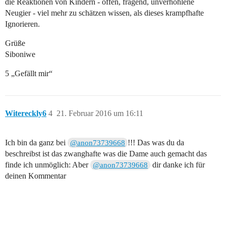
die Reaktionen von Kindern - offen, fragend, unverhohlene
Neugier - viel mehr zu schätzen wissen, als dieses krampfhafte
Ignorieren.
Grüße
Siboniwe
5 „Gefällt mir“
Witereckly6
4
21. Februar 2016 um 16:11
Ich bin da ganz bei
!!! Das was du da
@anon73739668
beschreibst ist das zwanghafte was die Dame auch gemacht das
finde ich unmöglich: Aber
dir danke ich für
@anon73739668
deinen Kommentar