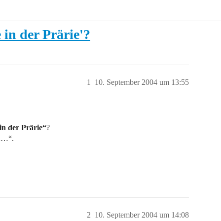
 in der Prärie'?
1
10. September 2004 um 13:55
in der Prärie“
?
eh…“.
2
10. September 2004 um 14:08