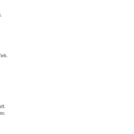
i.
ieh.
ff.
hn;