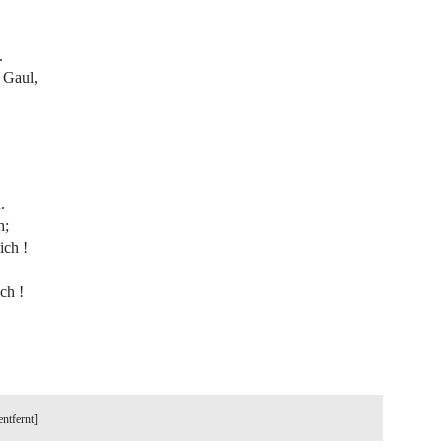
.
 Gaul,
.
h;
ich !
ch !
entfernt]