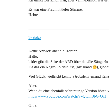
ich danke Dir schon mal, aber Van Morrison war es 
Es war eine Frau mit tiefer Stimme.
Hebre
karioka
Keine Antwort aber ein Hörtipp
Hallo,
leider gibt die Seite der ARD über den/die SängerIn
Da das ein Negro Spiritual ist, (nix Irland
), gibt 
Viel Glück, vielleicht kennt ja trotzdem jemand gen
Aber:
Wenn du eine ebenfalls sehr traurige Version hören 
http://www.youtube.com/watch?v=QCImJbG-OcI
Gruß