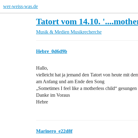
wer-weiss-was.de
Tatort vom 14.10. '....mother
Musik & Medien
Musikrecherche
Hebre_0d6d9b
Hallo,
vielleicht hat ja jemand den Tatort von heute mit de
am Anfang und am Ende den Song
„Sometimes I feel like a motherless child“ gesungen h
Danke im Voraus
Hebre
Marinero_e22d8f