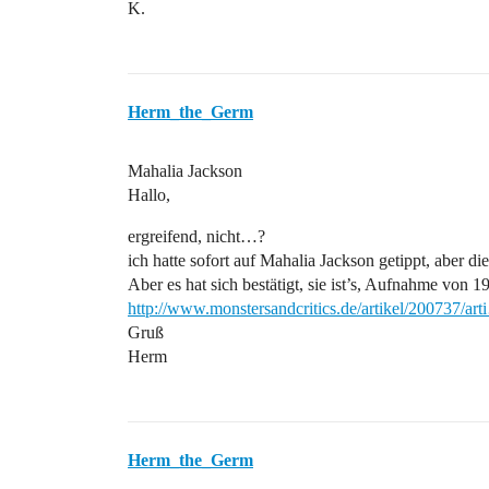
K.
Herm_the_Germ
Mahalia Jackson
Hallo,
ergreifend, nicht…?
ich hatte sofort auf Mahalia Jackson getippt, aber d
Aber es hat sich bestätigt, sie ist’s, Aufnahme von 1
http://www.monstersandcritics.de/artikel/200737/ar
Gruß
Herm
Herm_the_Germ