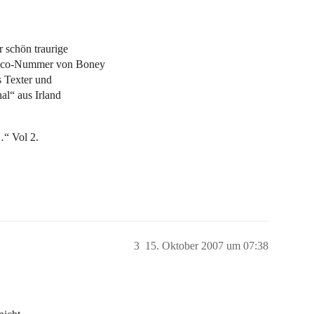
r schön traurige
Disco-Nummer von Boney
s Texter und
al“ aus Irland
…“ Vol 2.
3
15. Oktober 2007 um 07:38