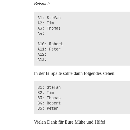
Beispiel:
A1: Stefan

A2: Tim

A3: Thomas

A4: 

A10: Robert

A11: Peter

A12: 

In der B-Spalte sollte dann folgendes stehen:
B1: Stefan

B2: Tim

B3: Thomas

B4: Robert

Vielen Dank für Eure Mühe und Hilfe!