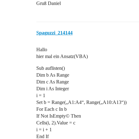
Gruß Daniel
Spaguzzi_214144
Hallo
hier mal ein Ansatz(VBA)
Sub auflisten()
Dim b As Range
Dim c As Range
Dim i As Integer
i = 1
Set b = Range(„A1:A4“, Range(„A10:A13“))
For Each c In b
If Not IsEmpty© Then
Cells(i, 2).Value = c
i = i + 1
End If