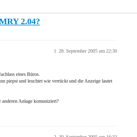
t MRY 2.04?
1
28. September 2005 um 22:30
achlass eines Büros.
n piepst und leuchtet wie verrückt und die Anzeige lautet
er anderen Anlage komuniziert?
2
30. September 2005 um 16:33