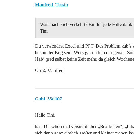
Manfred_Tessin
Was mache ich verkehrt? Bin für jede Hilfe dankb
Tini
Du verwendest Excel und PPT. Das Problem gab’s vo
bekannter Bug sein. Weiß gar nicht mehr genau. Such
Hab’ grad selbst keine Zeit mehr, da gleich Wochen
Gruß, Manfred
Gabi_55d107
Hallo Tini,
hast Du schon mal versucht über „Bearbeiten“, „Inhal
sich dann ganz einfach größer und kleiner ziehen l