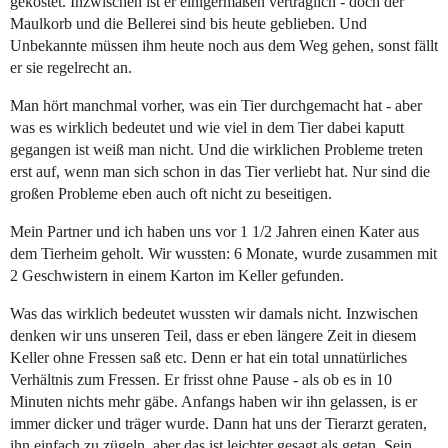
gekostet. Inzwischen ist er einigermaßen verträglich - doch der
Maulkorb und die Bellerei sind bis heute geblieben. Und
Unbekannte müssen ihm heute noch aus dem Weg gehen, sonst fällt
er sie regelrecht an.
Man hört manchmal vorher, was ein Tier durchgemacht hat - aber
was es wirklich bedeutet und wie viel in dem Tier dabei kaputt
gegangen ist weiß man nicht. Und die wirklichen Probleme treten
erst auf, wenn man sich schon in das Tier verliebt hat. Nur sind die
großen Probleme eben auch oft nicht zu beseitigen.
Mein Partner und ich haben uns vor 1 1/2 Jahren einen Kater aus
dem Tierheim geholt. Wir wussten: 6 Monate, wurde zusammen mit
2 Geschwistern in einem Karton im Keller gefunden.
Was das wirklich bedeutet wussten wir damals nicht. Inzwischen
denken wir uns unseren Teil, dass er eben längere Zeit in diesem
Keller ohne Fressen saß etc. Denn er hat ein total unnatürliches
Verhältnis zum Fressen. Er frisst ohne Pause - als ob es in 10
Minuten nichts mehr gäbe. Anfangs haben wir ihn gelassen, is er
immer dicker und träger wurde. Dann hat uns der Tierarzt geraten,
ihn einfach zu zügeln, aber das ist leichter gesagt als getan. Sein