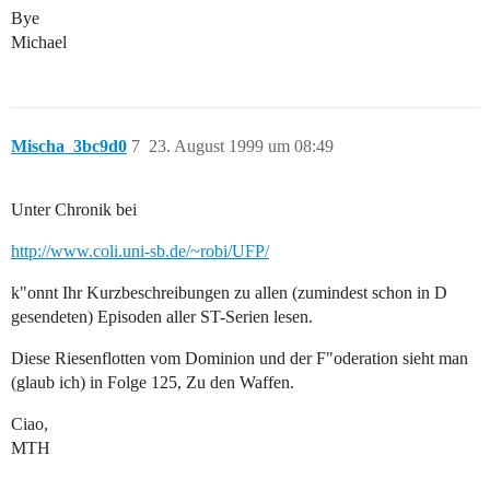
Bye
Michael
Mischa_3bc9d0
7
23. August 1999 um 08:49
Unter Chronik bei
http://www.coli.uni-sb.de/~robi/UFP/
k"onnt Ihr Kurzbeschreibungen zu allen (zumindest schon in D
gesendeten) Episoden aller ST-Serien lesen.
Diese Riesenflotten vom Dominion und der F"oderation sieht man
(glaub ich) in Folge 125, Zu den Waffen.
Ciao,
MTH