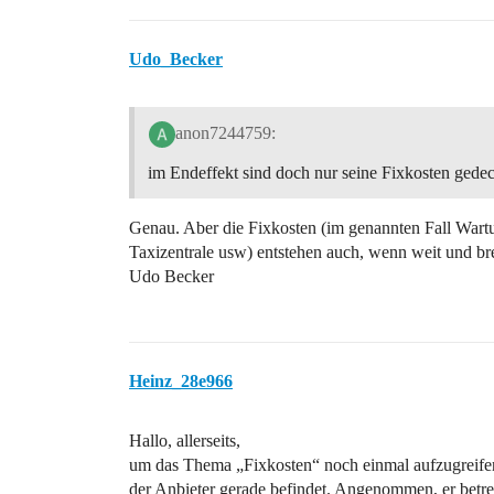
Udo_Becker
anon7244759:
im Endeffekt sind doch nur seine Fixkosten gedec
Genau. Aber die Fixkosten (im genannten Fall Wart
Taxizentrale usw) entstehen auch, wenn weit und bre
Udo Becker
Heinz_28e966
Hallo, allerseits,
um das Thema „Fixkosten“ noch einmal aufzugreifen
der Anbieter gerade befindet. Angenommen, er betrei