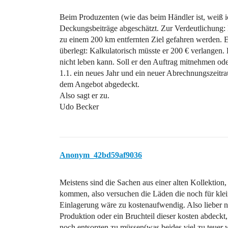
Beim Produzenten (wie das beim Händler ist, weiß ic
Deckungsbeiträge abgeschätzt. Zur Verdeutlichung:
zu einem 200 km entfernten Ziel gefahren werden. Er
überlegt: Kalkulatorisch müsste er 200 € verlangen. 
nicht leben kann. Soll er den Auftrag mitnehmen oder
1.1. ein neues Jahr und ein neuer Abrechnungszeitra
dem Angebot abgedeckt.
Also sagt er zu.
Udo Becker
Anonym_42bd59af9036
Meistens sind die Sachen aus einer alten Kollektio
kommen, also versuchen die Läden die noch für k
Einlagerung wäre zu kostenaufwendig. Also lieber n
Produktion oder ein Bruchteil dieser kosten abdeckt
noch entsorgen zu müssen(was beides viel zu teuer 