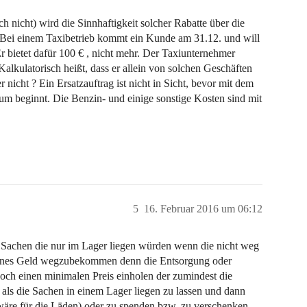
h nicht) wird die Sinnhaftigkeit solcher Rabatte über die
 Bei einem Taxibetrieb kommt ein Kunde am 31.12. und will
 bietet dafür 100 € , nicht mehr. Der Taxiunternehmer
Kalkulatorisch heißt, dass er allein von solchen Geschäften
 nicht ? Ein Ersatzauftrag ist nicht in Sicht, bevor mit dem
um beginnt. Die Benzin- und einige sonstige Kosten sind mit
5
16. Februar 2016 um 06:12
n, Sachen die nur im Lager liegen würden wenn die nicht weg
leines Geld wegzubekommen denn die Entsorgung oder
och einen minimalen Preis einholen der zumindest die
, als die Sachen in einem Lager liegen zu lassen und dann
wäre für die Läden) oder zu spenden bzw. zu verschenken