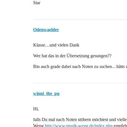
Star
Odenwaelder
Klasse…und vielen Dank
Wer hat das in der Übersetzung gesungen??
Bin auch grade dabei nach Noten zu suchen…hätts mi
winni_the_pu
Hi,
falls Du mal nach Noten stöbern möchtest und vielle
Weng
http://www.musik-weng.de/index.php
empfeh