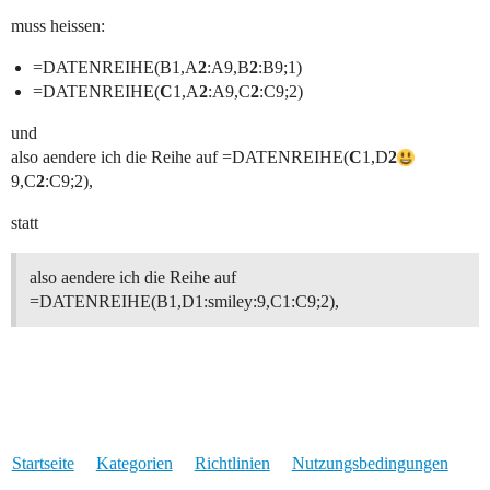
muss heissen:
=DATENREIHE(B1,A
2
:A9,B
2
:B9;1)
=DATENREIHE(
C
1,A
2
:A9,C
2
:C9;2)
und
also aendere ich die Reihe auf =DATENREIHE(
C
1,D
2
9,C
2
:C9;2),
statt
also aendere ich die Reihe auf
=DATENREIHE(B1,D1:smiley:9,C1:C9;2),
Startseite
Kategorien
Richtlinien
Nutzungsbedingungen