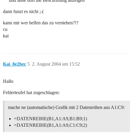
und lasse dort die Beschriftung anzeigen
dann funzt es nicht ;-(
kann mir wer helfen das zu verstehen?!?
cu
kai
Kai_8e2bec
5
2. August 2004 um 15:52
Hallo
Fehlerteufel hat zugeschlagen:
mache ne (automatische) Grafik mit 2 Datenreihen aus A1:C9:
=DATENREIHE(B1,A1:A9,B1:B9;1)
=DATENREIHE(B1,A1:A9,C1:C9;2)