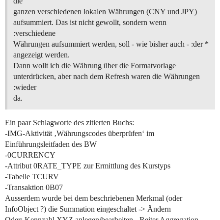
die
ganzen verschiedenen lokalen Währungen (CNY und JPY)
aufsummiert. Das ist nicht gewollt, sondern wenn
:verschiedene
Währungen aufsummiert werden, soll - wie bisher auch - :der *
angezeigt werden.
Dann wollt ich die Währung über die Formatvorlage
unterdrücken, aber nach dem Refresh waren die Währungen
:wieder
da.
Ein paar Schlagworte des zitierten Buchs:
-IMG-Aktivität ‚Währungscodes überprüfen‘ im
Einführungsleitfaden des BW
-0CURRENCY
-Attribut 0RATE_TYPE zur Ermittlung des Kurstyps
-Tabelle TCURV
-Transaktion 0B07
Ausserdem wurde bei dem beschriebenen Merkmal (oder
InfoObject ?) die Summation eingeschaltet -> Ändern
Oder: Kennzahl XYZ anlegen/bearbeiten - Reiter Aggregation -