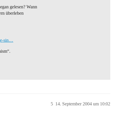
rgan gelesen? Wann
ern überleben
ge-sin…
nism“.
5
14. September 2004 um 10:02