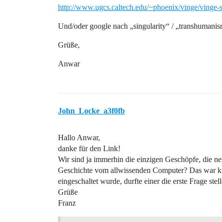
http://www.ugcs.caltech.edu/~phoenix/vinge/vinge
Und/oder google nach „singularity“ / „transhumanis
Grüße,
Anwar
John_Locke_a3f0fb
Hallo Anwar,
danke für den Link!
Wir sind ja immerhin die einzigen Geschöpfe, die 
Geschichte vom allwissenden Computer? Das war kür
eingeschaltet wurde, durfte einer die erste Frage ste
Grüße
Franz