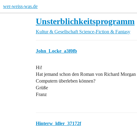
wer-weiss-was.de
Unsterblichkeitsprogramm
Kultur & Gesellschaft
Science-Fiction & Fantasy
John_Locke_a3f0fb
Hi!
Hat jemand schon den Roman von Richard Morgan ge
Computern überleben können?
Grüße
Franz
Hinterw_ldler_37172f