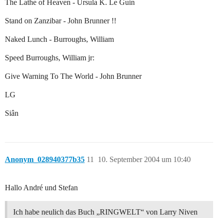
The Lathe of Heaven - Ursula K. Le Guin
Stand on Zanzibar - John Brunner !!
Naked Lunch - Burroughs, William
Speed Burroughs, William jr:
Give Warning To The World - John Brunner
LG
Siân
Anonym_028940377b35
11
10. September 2004 um 10:40
Hallo André und Stefan
Ich habe neulich das Buch „RINGWELT“ von Larry Niven