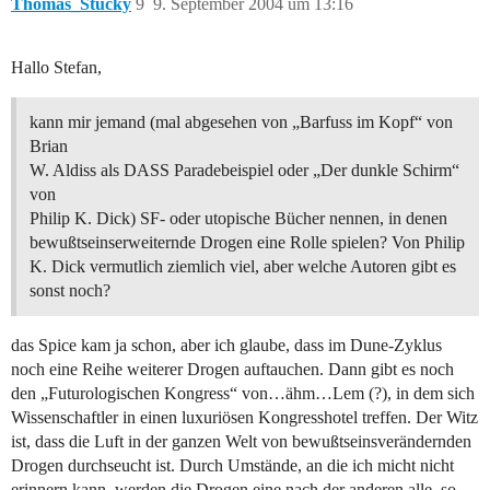
Thomas_Stucky
9
9. September 2004 um 13:16
Hallo Stefan,
kann mir jemand (mal abgesehen von „Barfuss im Kopf“ von
Brian
W. Aldiss als DASS Paradebeispiel oder „Der dunkle Schirm“
von
Philip K. Dick) SF- oder utopische Bücher nennen, in denen
bewußtseinserweiternde Drogen eine Rolle spielen? Von Philip
K. Dick vermutlich ziemlich viel, aber welche Autoren gibt es
sonst noch?
das Spice kam ja schon, aber ich glaube, dass im Dune-Zyklus
noch eine Reihe weiterer Drogen auftauchen. Dann gibt es noch
den „Futurologischen Kongress“ von…ähm…Lem (?), in dem sich
Wissenschaftler in einen luxuriösen Kongresshotel treffen. Der Witz
ist, dass die Luft in der ganzen Welt von bewußtseinsverändernden
Drogen durchseucht ist. Durch Umstände, an die ich micht nicht
erinnern kann, werden die Drogen eine nach der anderen alle, so