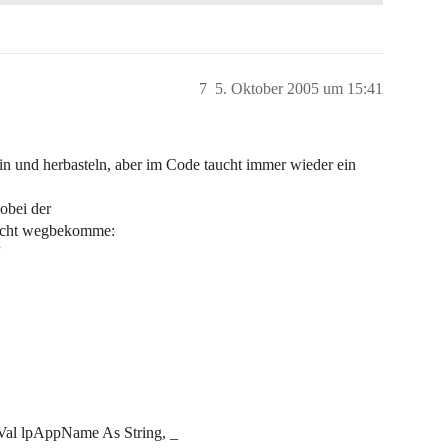
7
5. Oktober 2005 um 15:41
in und herbasteln, aber im Code taucht immer wieder ein
obei der
nicht wegbekomme:
“
yVal lpAppName As String, _