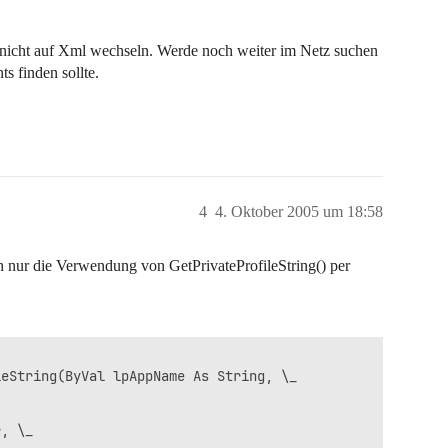
n nicht auf Xml wechseln. Werde noch weiter im Netz suchen
s finden sollte.
4
4. Oktober 2005 um 18:58
h nur die Verwendung von GetPrivateProfileString() per
eString(ByVal lpAppName As String, \_

, \_
