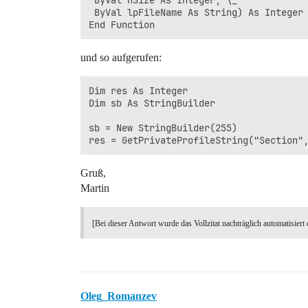
 ByVal nSize As Integer, \_

 ByVal lpFileName As String) As Integer

und so aufgerufen:
Dim res As Integer

Dim sb As StringBuilder

sb = New StringBuilder(255)

Gruß,
Martin
[Bei dieser Antwort wurde das Vollzitat nachträglich automatisiert 
Oleg_Romanzev