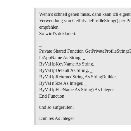
Wenn’s schnell gehen muss, dann kann ich eigentl
Verwendung von GetPrivateProfileString() per P
empfehlen.
So wird’s deklariert:
_
Private Shared Function GetPrivateProfileString
lpAppName As String, _
ByVal lpKeyName As String, _
ByVal lpDefault As String, _
ByVal lpReturnedString As StringBuilder, _
ByVal nSize As Integer, _
ByVal lpFileName As String) As Integer
End Function
und so aufgerufen:
Dim res As Integer