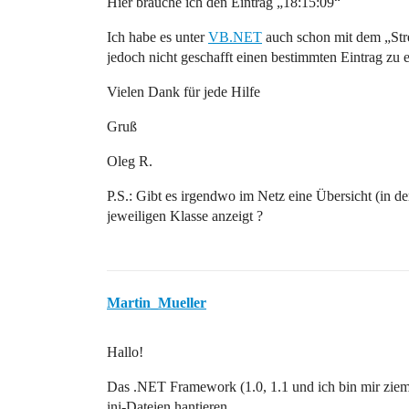
Hier brauche ich den Eintrag „18:15:09“
Ich habe es unter
VB.NET
auch schon mit dem „Str
jedoch nicht geschafft einen bestimmten Eintrag zu e
Vielen Dank für jede Hilfe
Gruß
Oleg R.
P.S.: Gibt es irgendwo im Netz eine Übersicht (in 
jeweiligen Klasse anzeigt ?
Martin_Mueller
Hallo!
Das .NET Framework (1.0, 1.1 und ich bin mir ziemli
ini-Dateien hantieren.