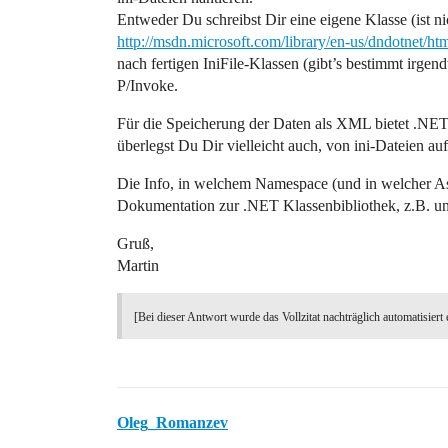
Entweder Du schreibst Dir eine eigene Klasse (ist ni
http://msdn.microsoft.com/library/en-us/dndotnet/h
nach fertigen IniFile-Klassen (gibt’s bestimmt irge
P/Invoke.
Für die Speicherung der Daten als XML bietet .NET
überlegst Du Dir vielleicht auch, von ini-Dateien 
Die Info, in welchem Namespace (und in welcher Asse
Dokumentation zur .NET Klassenbibliothek, z.B. u
Gruß,
Martin
[Bei dieser Antwort wurde das Vollzitat nachträglich automatisiert 
Oleg_Romanzev