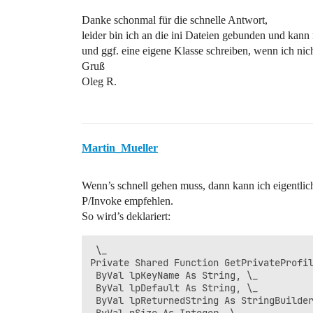
Danke schonmal für die schnelle Antwort,
leider bin ich an die ini Dateien gebunden und kan
und ggf. eine eigene Klasse schreiben, wenn ich nicht
Gruß
Oleg R.
Martin_Mueller
Wenn’s schnell gehen muss, dann kann ich eigentlic
P/Invoke empfehlen.
So wird’s deklariert:
 \_

Private Shared Function GetPrivateProfil
 ByVal lpKeyName As String, \_

 ByVal lpDefault As String, \_

 ByVal lpReturnedString As StringBuilder