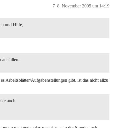
7
8. November 2005 um 14:19
en und Hilfe,
.
 ausfallen.
 es Arbeitsblätter/Aufgabenstellungen gibt, ist das nicht allzu
enke auch
 es, wenn man genau das macht, was in der Stunde auch