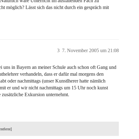
Natürlich wäre Unterricht im ausfallenden Fach zu
icht möglich? Lässt sich das nicht durch ein gespräch mit
3
7. November 2005 um 21:08
bei uns in Bayern an meiner Schule auch schon oft Gang und
athelehrer verhandeln, dass er dafür mal morgens den
habt oder nachmittags (unser Kunstlherer hatte nämlich
it er und wir nicht nachmittags um 15 Uhr noch kunst
ne zusätzliche Exkursion unternehmt.
entfernt]