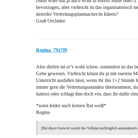
Dann wäre das ja auch wohl in eurem Sinne oder?). 
bevorzugen, aber vielleicht ist das organisatorisch n
dem/der Vertretungsplanmacher/in klären?
Gruß Orchidee
Regina_7917f9
Also dürfen tut er’s wohl schon- zumindest ist das 
Gebe gewesen. Vielleicht könnt ihr ja mit euerem M
Unterricht ausfallen lässt, wenn ihr ihn 1+2 Stunde 
immer gern die Vertretungsstunden übernommen, dam
hatten) oder schlagt ihm doch vor, dass ihr dafür ei
*sonst leider auch keinen Rat weiß*
Regina
[Bei dieser Antwort wurde das Vollzitat nachträglich automatisiert 