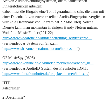
Art von Audioerkennungssystemen, die mit akustischen
Fingerabdrücken arbeiten:
dabei muss die Eingabe eine Tonträgeraufnahme sein, die dann mit
einer Datenbank von zuvor erstellten Audio-Fingerprints verglichen
wird (die Datenbank von Shazam hat 2.2 Mio Titel). Solche
Dienste kann man momentan in einigen Handy-Netzen nutzen:
Vodafone Music Finder (221122)
http://www.vodafone.de/kundenbetreuung_services/ente…
(verwendet das System von Shazam,
http://www.shazamentertainment.com/home.shtml
)
O2 MusicSpy (9696)
http://www.o2online.de/o2/kunden/mobilemedia/handygu…
(verwendet das AudioID-System des Fraunhofer IDMT,
http://www.idmt.fraunhofer.de/projekte_themen/index…
)
HTH,
gatecrasher
2 „Gefällt mir“