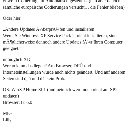
obwohl Codierung auf Automatisch gestellt ist (hab aber denoch
sämtliche europäische Codierungen versucht… die Fehler blieben).
Oder hier:
„Andere Updates Ã¼berprÃ¼fen und installieren
Wenn Sie Windows XP Service Pack 2, nicht installieren, sind
mÃ¶glicherweise dennoch andere Updates fÃ¼r Ihren Computer
geeignet.“
unmöglich XD
Woran kann das liegen? Am Browser, DFÜ und
Interneteinstellungen wurde auch nichts geändert. Und auf anderen
Seiten sind ö, ä und ü’s kein Prob.
OS: WinXP Home SP1 (und nein ich werd noch nicht auf SP2
updaten)
Browser: IE 6.0
MfG
Lilly