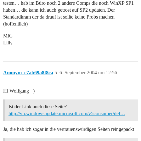
testen… hab im Büro noch 2 andere Comps die noch WinXP SP1
haben… die kann ich auch getrost auf SP2 updaten. Der
Standardkram der da drauf ist sollte keine Probs machen
(hoffentlich)
MfG
Lilly
Anonym_c7ab69a8f8ca
5
6. September 2004 um 12:56
Hi Wolfgang =)
Ist der Link auch diese Seite?
http://v5.windowsupdate.microsoft.com/v5consumer/def…
Ja, die hab ich sogar in die vertrauenswürdigen Seiten reingepackt