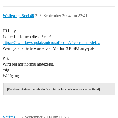
Wolfgang_5ce148
2
5. September 2004 um 22:41
Hi Lilly,
Ist der Link auch diese Seite?
http://v5.windowsupdate.microsoft.com/v5consumer/def…
Wenn ja, die Seite wurde von MS für XP-SP2 angepaßt.
P.S.
Wird bei mir normal angezeigt.
mfg
Wolfgang
[Bei dieser Antwort wurde das Vollzitat nachträglich automatisiert entfernt]
Veritas
3
6. September 2004 um 00:28