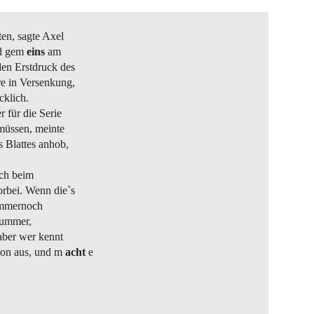
ten, sagte Axel
nd gem
eins
am
en Erstdruck des
re in Versenkung,
cklich.
r für die Serie
müssen, meinte
 Blattes anhob,
ich beim
rbei. Wenn die`s
 immernoch
nummer,
aber wer kennt
hon aus, und m
acht
e