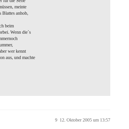
r für die Serie
müssen, meinte
 Blattes anhob,
ich beim
rbei. Wenn die`s
 immernoch
nummer,
aber wer kennt
hon aus, und machte
9
12. Oktober 2005 um 13:57