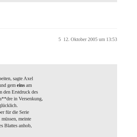
5
12. Oktober 2005 um 13:53
beiten, sagte Axel
, und gem
eins
am
m den Erstdruck des
a**dre in Versenkung,
glücklich.
r für die Serie
n müssen, meinte
es Blattes anhob,