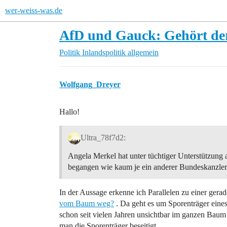
wer-weiss-was.de
AfD und Gauck: Gehört der
Politik
Inlandspolitik allgemein
Wolfgang_Dreyer
Hallo!
Ultra_78f7d2:
Angela Merkel hat unter tüchtiger Unterstützung a
begangen wie kaum je ein anderer Bundeskanzler 
In der Aussage erkenne ich Parallelen zu einer gerad
vom Baum weg?
. Da geht es um Sporenträger eines 
schon seit vielen Jahren unsichtbar im ganzen Baum 
man die Sporenträger beseitigt.