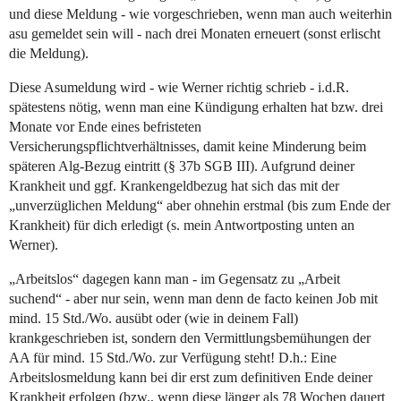
und diese Meldung - wie vorgeschrieben, wenn man auch weiterhin
asu gemeldet sein will - nach drei Monaten erneuert (sonst erlischt
die Meldung).
Diese Asumeldung wird - wie Werner richtig schrieb - i.d.R.
spätestens nötig, wenn man eine Kündigung erhalten hat bzw. drei
Monate vor Ende eines befristeten
Versicherungspflichtverhältnisses, damit keine Minderung beim
späteren Alg-Bezug eintritt (§ 37b SGB III). Aufgrund deiner
Krankheit und ggf. Krankengeldbezug hat sich das mit der
„unverzüglichen Meldung“ aber ohnehin erstmal (bis zum Ende der
Krankheit) für dich erledigt (s. mein Antwortposting unten an
Werner).
„Arbeitslos“ dagegen kann man - im Gegensatz zu „Arbeit
suchend“ - aber nur sein, wenn man denn de facto keinen Job mit
mind. 15 Std./Wo. ausübt oder (wie in deinem Fall)
krankgeschrieben ist, sondern den Vermittlungsbemühungen der
AA für mind. 15 Std./Wo. zur Verfügung steht! D.h.: Eine
Arbeitslosmeldung kann bei dir erst zum definitiven Ende deiner
Krankheit erfolgen (bzw., wenn diese länger als 78 Wochen dauert