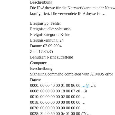
Beschreibung:
Die IP-Adresse für die Netzwerkkarte mit der Net
konfiguriert. Die verwendete IP-Adresse ist …
Ereignistyp: Fehler
Ereignisquelle: vvbususb
Ereigniskategorie: Keine
Ereigniskennung: 24
Datum: 02.09.2004
Zeit: 17:35:35
Benutzer: Nicht zutreffend
Computer: …
Beschreibung:
Signalling command completed with ATMOS error
Daten:
0000: 00 00 40 00 01 00 96 00
…@
…?.
0008: 00 00 00 00 18 00 07 e0 …à
0010: 00 00 00 00 02 00 00 00 …
0018: 00 00 00 00 00 00 00 00 …
0020: 00 00 00 00 00 00 00 00 …
0028: 3b b0 59 00 0e 01 00 00 ;°Y…