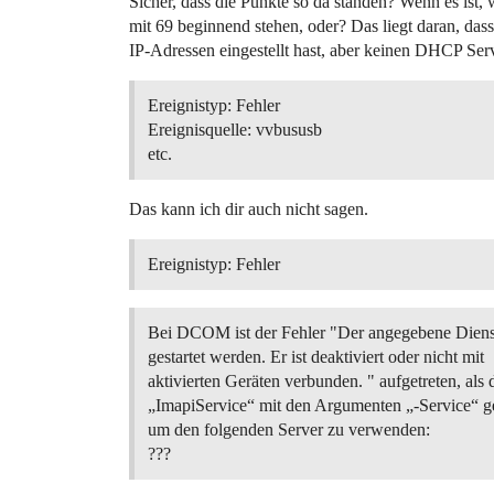
Sicher, dass die Punkte so da standen? Wenn es ist
mit 69 beginnend stehen, oder? Das liegt daran, da
IP-Adressen eingestellt hast, aber keinen DHCP Serv
Ereignistyp: Fehler
Ereignisquelle: vvbususb
etc.
Das kann ich dir auch nicht sagen.
Ereignistyp: Fehler
Bei DCOM ist der Fehler "Der angegebene Diens
gestartet werden. Er ist deaktiviert oder nicht mit
aktivierten Geräten verbunden. " aufgetreten, als 
„ImapiService“ mit den Argumenten „-Service“ ge
um den folgenden Server zu verwenden:
???