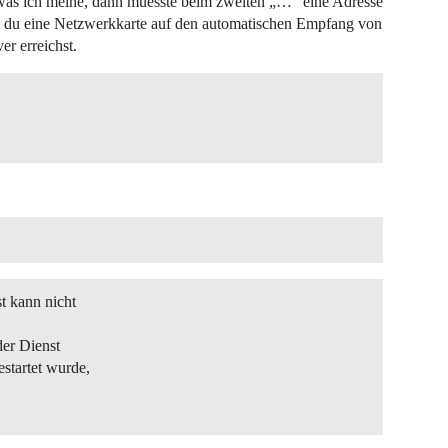
, was ich meine, dann muesste beim zweiten „…“ eine Adresse
ss du eine Netzwerkkarte auf den automatischen Empfang von
er erreichst.
t kann nicht
der Dienst
startet wurde,