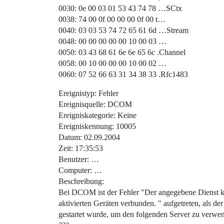
0030: 0e 00 03 01 53 43 74 78 …SCtx
0038: 74 00 0f 00 00 00 0f 00 t…
0040: 03 03 53 74 72 65 61 6d …Stream
0048: 00 00 00 00 00 10 00 03 …
0050: 03 43 68 61 6e 6e 65 6c .Channel
0058: 00 10 00 00 00 10 00 02 …
0060: 07 52 66 63 31 34 38 33 .Rfc1483
Ereignistyp: Fehler
Ereignisquelle: DCOM
Ereigniskategorie: Keine
Ereigniskennung: 10005
Datum: 02.09.2004
Zeit: 17:35:53
Benutzer: …
Computer: …
Beschreibung:
Bei DCOM ist der Fehler "Der angegebene Dienst kann
aktivierten Geräten verbunden. " aufgetreten, als d
gestartet wurde, um den folgenden Server zu verwe