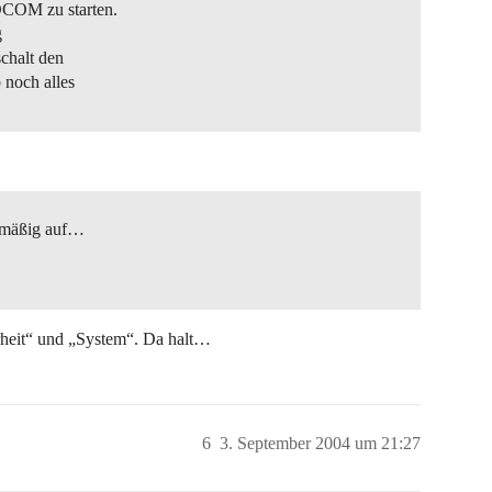
COM zu starten.
g
schalt den
 noch alles
elmäßig auf…
rheit“ und „System“. Da halt…
6
3. September 2004 um 21:27