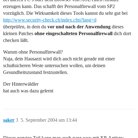
erzeugen kann. Das schafft der Personalfirewall vom SP2
vorzüglich. Die Wirksamkeit dieses Tools kannst du sehr gut bei
http://www.security-check.ch/index.cfm?lang=d
überprüfen, in dem du
vor und nach der Anwendung
dieses
kleinen Patches
ohne eingeschalteten Personalfirewall
dich dort
checken läßt.
Warum ohne Personalfirewall?
Naja, dein Hausarzt wird dich auch nicht gerade mit einer
schußsicheren Weste untersuchen wollen, um deinen
Gesundheitszustand festzustellen.
Der Hinterwäldler
hat auch was dazu gelernt
saker
3
5. September 2004 um 13:44
Dieses nervige Teil kann man auch ganz easy mit XP-Antispy