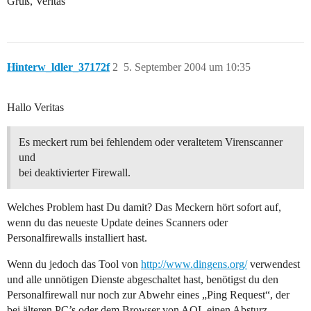
Gruß, Veritas
Hinterw_ldler_37172f
2
5. September 2004 um 10:35
Hallo Veritas
Es meckert rum bei fehlendem oder veraltetem Virenscanner
und
bei deaktivierter Firewall.
Welches Problem hast Du damit? Das Meckern hört sofort auf,
wenn du das neueste Update deines Scanners oder
Personalfirewalls installiert hast.
Wenn du jedoch das Tool von
http://www.dingens.org/
verwendest
und alle unnötigen Dienste abgeschaltet hast, benötigst du den
Personalfirewall nur noch zur Abwehr eines „Ping Request“, der
bei älteren PC’s oder dem Browser von AOL einen Absturz