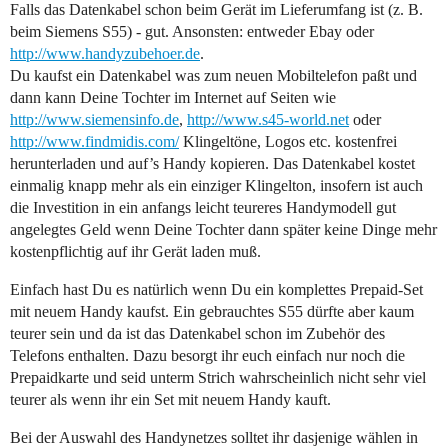
Falls das Datenkabel schon beim Gerät im Lieferumfang ist (z. B.
beim Siemens S55) - gut. Ansonsten: entweder Ebay oder
http://www.handyzubehoer.de
.
Du kaufst ein Datenkabel was zum neuen Mobiltelefon paßt und
dann kann Deine Tochter im Internet auf Seiten wie
http://www.siemensinfo.de
,
http://www.s45-world.net
oder
http://www.findmidis.com/
Klingeltöne, Logos etc. kostenfrei
herunterladen und auf’s Handy kopieren. Das Datenkabel kostet
einmalig knapp mehr als ein einziger Klingelton, insofern ist auch
die Investition in ein anfangs leicht teureres Handymodell gut
angelegtes Geld wenn Deine Tochter dann später keine Dinge mehr
kostenpflichtig auf ihr Gerät laden muß.
Einfach hast Du es natürlich wenn Du ein komplettes Prepaid-Set
mit neuem Handy kaufst. Ein gebrauchtes S55 dürfte aber kaum
teurer sein und da ist das Datenkabel schon im Zubehör des
Telefons enthalten. Dazu besorgt ihr euch einfach nur noch die
Prepaidkarte und seid unterm Strich wahrscheinlich nicht sehr viel
teurer als wenn ihr ein Set mit neuem Handy kauft.
Bei der Auswahl des Handynetzes solltet ihr dasjenige wählen in