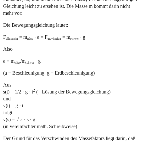
Gleichung leicht zu ersehen ist. Die Masse m kommt darin nicht
mehr vor:
Die Bewegungsgleichung lautet:
F
= m
· a = F
= m
· g
allgemein
träge
gravitation
schwer
Also
a = m
/m
· g
träge
schwer
(a = Beschleunigung, g = Erdbeschleunigung)
Aus
2
s(t) = 1/2 · g · t
(= Lösung der Bewegungsgleichung)
und
v(t) = g · t
folgt
v(s) = √ 2 · s · g
(in vereinfachter math. Schreibweise)
Der Grund für das Verschwinden des Massefaktors liegt darin, daß