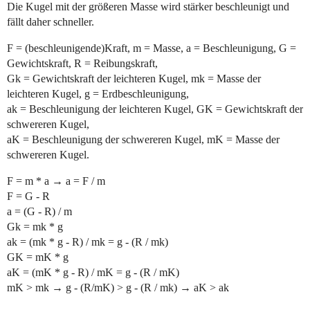
Die Kugel mit der größeren Masse wird stärker beschleunigt und
fällt daher schneller.
F = (beschleunigende)Kraft, m = Masse, a = Beschleunigung, G =
Gewichtskraft, R = Reibungskraft,
Gk = Gewichtskraft der leichteren Kugel, mk = Masse der
leichteren Kugel, g = Erdbeschleunigung,
ak = Beschleunigung der leichteren Kugel, GK = Gewichtskraft der
schwereren Kugel,
aK = Beschleunigung der schwereren Kugel, mK = Masse der
schwereren Kugel.
F = m * a → a = F / m
F = G - R
a = (G - R) / m
Gk = mk * g
ak = (mk * g - R) / mk = g - (R / mk)
GK = mK * g
aK = (mK * g - R) / mK = g - (R / mK)
mK > mk → g - (R/mK) > g - (R / mk) → aK > ak