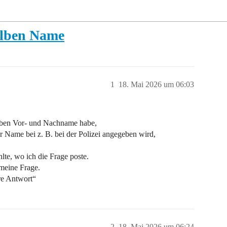
elben Name
1
18. Mai 2026 um 06:03
elben Vor- und Nachname habe,
 Name bei z. B. bei der Polizei angegeben wird,
lte, wo ich die Frage poste.
emeine Frage.
re Antwort“
2
18. Mai 2026 um 06:24