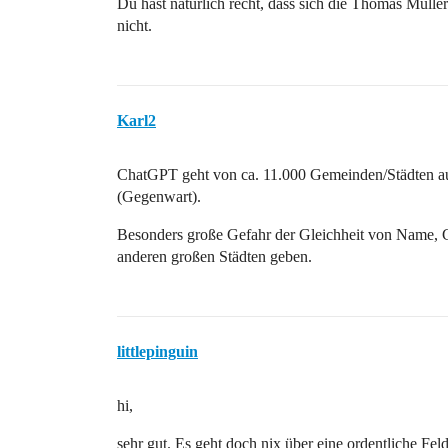
Du hast natürlich recht, dass sich die Thomas Müll
nicht.
Karl2
ChatGPT geht von ca. 11.000 Gemeinden/Städten aus
(Gegenwart).
Besonders große Gefahr der Gleichheit von Name, G
anderen großen Städten geben.
littlepinguin
hi,
sehr gut. Es geht doch nix über eine ordentliche Feld