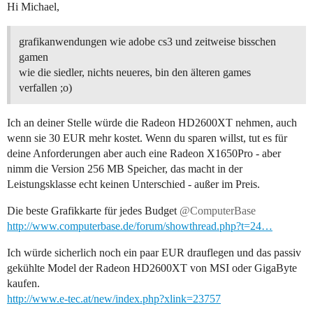
Hi Michael,
grafikanwendungen wie adobe cs3 und zeitweise bisschen
gamen
wie die siedler, nichts neueres, bin den älteren games
verfallen ;o)
Ich an deiner Stelle würde die Radeon HD2600XT nehmen, auch
wenn sie 30 EUR mehr kostet. Wenn du sparen willst, tut es für
deine Anforderungen aber auch eine Radeon X1650Pro - aber
nimm die Version 256 MB Speicher, das macht in der
Leistungsklasse echt keinen Unterschied - außer im Preis.
Die beste Grafikkarte für jedes Budget
@ComputerBase
http://www.computerbase.de/forum/showthread.php?t=24…
Ich würde sicherlich noch ein paar EUR drauflegen und das passiv
gekühlte Model der Radeon HD2600XT von MSI oder GigaByte
kaufen.
http://www.e-tec.at/new/index.php?xlink=23757