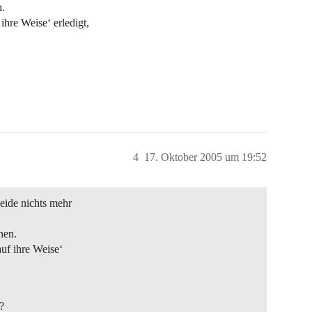
n.
hre Weise‘ erledigt,
4
17. Oktober 2005 um 19:52
ide nichts mehr
hen.
uf ihre Weise‘
?