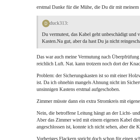
erstmal Danke für die Mühe, die Du dir mit meinem 
duck313:
Du vermutest, das Kabel geht unbeschädigt und vo
Kasten.Na gut, aber da hast Du ja nicht reingesch
Das war auch meine Vermutung nach Überpfrüfung de
reichlich Luft. Nat. kann trotzem noch dort der Kn
Problem: der Sicherungskasten ist so mit einer Holz
ist. Da ich ohnehin mangels Ahnung nicht im Sich
unsinnigen Kastens erstmal aufgeschoben.
Zimmer müsste dann ein extra Stromkreis mit eigener
Nein, die betroffene Leitung hängt an der Licht- u
Aber das Zimmer wird mit einem eigenen Kabel dire
angeschlossen ist, konnte ich nicht sehen, aber die 
Vorheriges Flackern spricht doch schon für einen sc