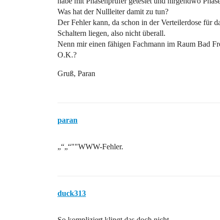
habe mit Phasenprüfer getestet und nirgendwo Phas
Was hat der Nullleiter damit zu tun?
Der Fehler kann, da schon in der Verteilerdose für 
Schaltern liegen, also nicht überall.
Nenn mir einen fähigen Fachmann im Raum Bad Freie
O.K.?
Gruß, Paran
paran
„“„“""WWW-Fehler.
duck313
So kompliziert klingt das doch nicht.