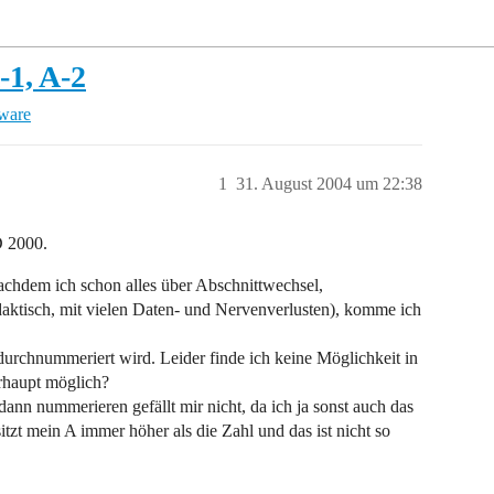
-1, A-2
tware
1
31. August 2004 um 22:38
D 2000.
achdem ich schon alles über Abschnittwechsel,
didaktisch, mit vielen Daten- und Nervenverlusten), komme ich
 durchnummeriert wird. Leider finde ich keine Möglichkeit in
rhaupt möglich?
ann nummerieren gefällt mir nicht, da ich ja sonst auch das
tzt mein A immer höher als die Zahl und das ist nicht so