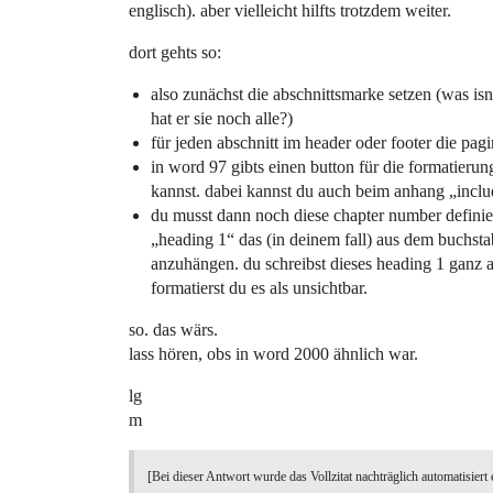
englisch). aber vielleicht hilfts trotzdem weiter.
dort gehts so:
also zunächst die abschnittsmarke setzen (was isn
hat er sie noch alle?)
für jeden abschnitt im header oder footer die pagi
in word 97 gibts einen button für die formatieru
kannst. dabei kannst du auch beim anhang „includ
du musst dann noch diese chapter number definier
„heading 1“ das (in deinem fall) aus dem buchst
anzuhängen. du schreibst dieses heading 1 ganz a
formatierst du es als unsichtbar.
so. das wärs.
lass hören, obs in word 2000 ähnlich war.
lg
m
[Bei dieser Antwort wurde das Vollzitat nachträglich automatisiert 