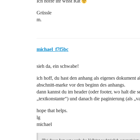
Ich hoffe ihr wisst Rat
Grüssle
m.
michael_f7f5bc
sieh da, ein schwabe!
ich hoff, du hast den anhang als eigenes dokument a
abschnitt-marke vor den beginn des anhangs.
dann kannst du im header (oder footer, wo halt die s
„textkonstante“) und danach die paginierung (als „va
hope that helps.
lg
michael