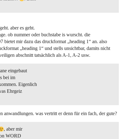
geht. aber es geht.
vage. ob nummer oder buchstabe is wurscht. die
 bietet mir dazu das druckformat „heading 1“ an. also
ruckformat „heading 1“ und stells unsichtbar, damits nicht
eiligen abschnitt tatsächlich als A-1, A-2 usw.
kane eingebaut
s bei im
ekommen. Eigenlich
was Ehrgeiz
hen anwandlungen. was vertritt er denn für ein fach, der gute?
, aber mir
n von WORD