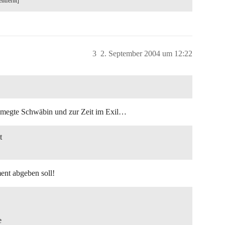
entfernt]
3
2. September 2004 um 12:22
schmegte Schwäbin und zur Zeit im Exil…
t
ent abgeben soll!
e