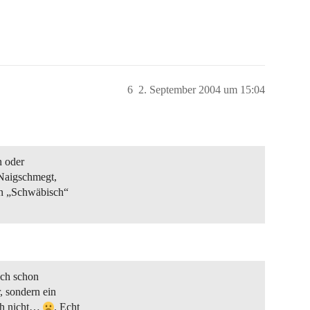
6
2. September 2004 um 15:04
n oder
 Naigschmegt,
in „Schwäbisch“
uch schon
, sondern ein
ch nicht…
. Echt