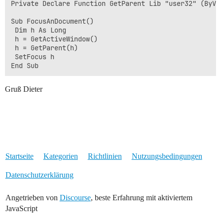
Private Declare Function GetParent Lib "user32" (ByVa
Sub FocusAnDocument()

 Dim h As Long

 h = GetActiveWindow()

 h = GetParent(h)

 SetFocus h

Gruß Dieter
Startseite
Kategorien
Richtlinien
Nutzungsbedingungen
Datenschutzerklärung
Angetrieben von
Discourse
, beste Erfahrung mit aktiviertem
JavaScript