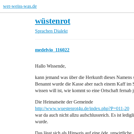
wer-weiss-was.de
wüstenrot
Sprachen
Dialekt
medelvio_116022
Hallo Wissende,
kann jemand was über die Herkunft dieses Namens s
Benannt wurde die Kasse aber nach einem Kaff im S
wissen will ist, wie kommt so eine Ortschaft ferna
Die Heimatseite der Gemeinde
http://www.wuestenrot4u.de/index.php?P=011-20
war da auch nicht allzu aufschlussreich. Es ist ledig
wurde.
Das lässt sich als Hinweis auf eine öde, unwirtlich