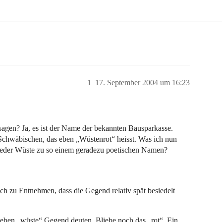
1
17. September 2004 um 16:23
agen? Ja, es ist der Name der bekannten Bausparkasse.
chwäbischen, das eben „Wüstenrot“ heisst. Was ich nun
b jeder Wüste zu so einem geradezu poetischen Namen?
lich zu Entnehmen, dass die Gegend relativ spät besiedelt
e, eben „wüste“ Gegend deuten. Bliebe noch das „rot“. Ein