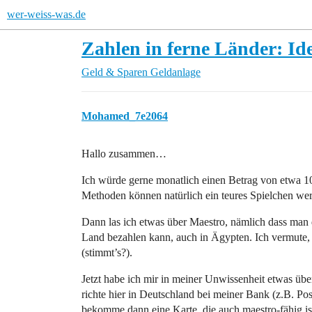
wer-weiss-was.de
Zahlen in ferne Länder: Id
Geld & Sparen
Geldanlage
Mohamed_7e2064
Hallo zusammen…
Ich würde gerne monatlich einen Betrag von etwa
Methoden können natürlich ein teures Spielchen wer
Dann las ich etwas über Maestro, nämlich dass man 
Land bezahlen kann, auch in Ägypten. Ich vermute,
(stimmt’s?).
Jetzt habe ich mir in meiner Unwissenheit etwas üb
richte hier in Deutschland bei meiner Bank (z.B. P
bekomme dann eine Karte, die auch maestro-fähig ist