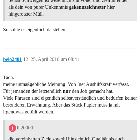
Selbst Schweigen ist wesentlich sinnvoller und zielführender
als dein von purer Unkenntnis
gekennzeichneter
hier
hingerotzter Müll.
So sollte es eigentlich da stehen.
belo2401
12
25. April 2016 um 08:41
Tach.
meine unmaßgebliche Meinung: Von ´ner Aushilfskraft verfasst.
Für jemanden der letztendlich
nur
den Job gemacht hat.
Viele Phrasen sind eigentlich selbstverständlich und bedürfen keiner
besonderen Erwähnung. Aber das Stück Papier muss ja mit
irgendwas gefüllt werden.
Jil20000:
die vereinbarten Ziele sowohl hinsichtlich Qualität als auch