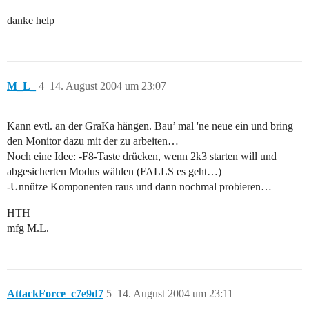
danke help
M_L_
4
14. August 2004 um 23:07
Kann evtl. an der GraKa hängen. Bau’ mal 'ne neue ein und bring
den Monitor dazu mit der zu arbeiten…
Noch eine Idee: -F8-Taste drücken, wenn 2k3 starten will und
abgesicherten Modus wählen (FALLS es geht…)
-Unnütze Komponenten raus und dann nochmal probieren…
HTH
mfg M.L.
AttackForce_c7e9d7
5
14. August 2004 um 23:11