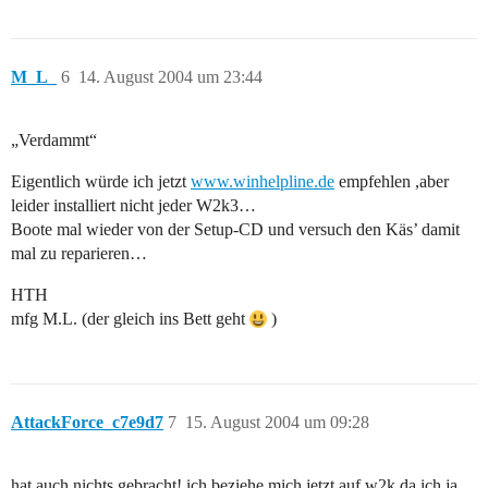
M_L_
6
14. August 2004 um 23:44
„Verdammt“
Eigentlich würde ich jetzt
www.winhelpline.de
empfehlen ,aber
leider installiert nicht jeder W2k3…
Boote mal wieder von der Setup-CD und versuch den Käs’ damit
mal zu reparieren…
HTH
mfg M.L. (der gleich ins Bett geht
)
AttackForce_c7e9d7
7
15. August 2004 um 09:28
hat auch nichts gebracht! ich beziehe mich jetzt auf w2k da ich ja