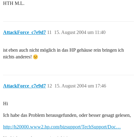
HTH M.L.
AttackForce_c7e9d7
11
15. August 2004 um 11:40
ist eben auch nicht möglich in das HP gehäuse rein bringen ich
nichts anderes!
AttackForce_c7e9d7
12
15. August 2004 um 17:46
Hi
Ich habe das Problem herausgefunden, oder besser gesagt gelesen,
http://h20000.www2.hp.com/bizsupport/TechSupport/Doc…