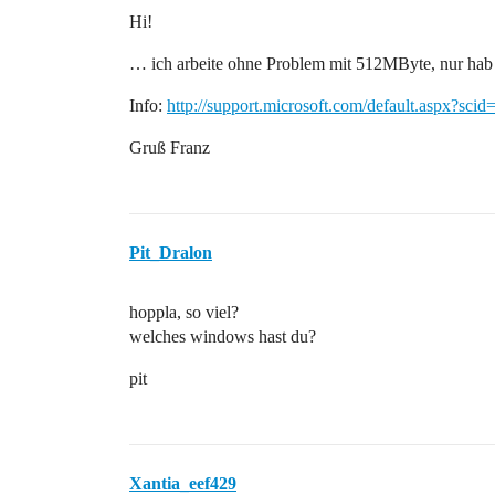
Hi!
… ich arbeite ohne Problem mit 512MByte, nur hab 
Info:
http://support.microsoft.com/default.aspx?sci
Gruß Franz
Pit_Dralon
hoppla, so viel?
welches windows hast du?
pit
Xantia_eef429