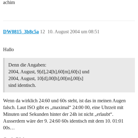
achim
DW0815_3b8c5a
12
10. August 2004 um 08:51
Hallo
Denn die Angaben:
2004, August, 9[d],24[h],60[m],60[s] und
2004, August, 10[d],00[h],00[m],00[s]
sind identisch.
Wenn da wirklich 24:60 und 60s steht, ist das in meinen Augen
falsch. Laut ISO gibt es „maximal“ 24:00 00, eine Uhrzeit mit
Minuten und Sekunden hinter der 24h ist nicht „erlaubt“.
Ausserdem wäre der 9. 24:60 60s identisch mit dem 10. 01:01
00s…