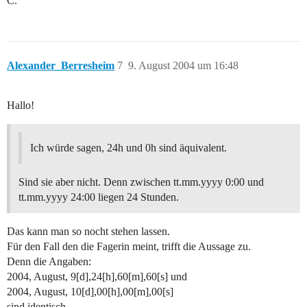
C.
Alexander_Berresheim
7
9. August 2004 um 16:48
Hallo!
Ich würde sagen, 24h und 0h sind äquivalent.
Sind sie aber nicht. Denn zwischen tt.mm.yyyy 0:00 und
tt.mm.yyyy 24:00 liegen 24 Stunden.
Das kann man so nocht stehen lassen.
Für den Fall den die Fagerin meint, trifft die Aussage zu.
Denn die Angaben:
2004, August, 9[d],24[h],60[m],60[s] und
2004, August, 10[d],00[h],00[m],00[s]
sind identisch.