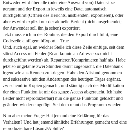
Entweder wird über alle (oder eine Auswahl von) Datensätze
gerannt und der Export in jeweils eine Datei automatisch
durchgeführt (Öffnen des Berichts, ausblenden, exportieren), oder
aber es wird explizit nur der aktuelle Bericht (nicht ausgeblendet;
der Anwender soll ihn ja sehen) exportiert.
Jetzt musste ich in der Routine, die den Export durchführt, eine
Codezeile einfügen: bExport = True
Und, auch egal, an welcher Stelle ich diese Zeile einfüge, seit dem
stürzt Access mit Fehler (Read konnte an Adresse xxx nicht
durchgeführt werden) ab. Reparieren/Komprimieren half nix. Habe
jetzt so ungefähre zwei Stunden damit zugebracht, die Datenbank
irgendwie ans Rennen zu kriegen. Habe den Altstand genommen
und sukzessive mit den Änderungen des heutigen Tages ergänzt,
zwischendrin Kopien gemacht, und ständig nach der Modifikation
der einen Funktion ist mir das ganze Access abgeraucht. Ich habe
(leider nicht reproduzierbar) nun die ganze Funktion gelöscht und
geändert wieder eingefügt. Seit dem rennt das Programm wieder.
Nun aber meine Frage: Hat jemand eine Erklärung für das
Verhalten? Und hat jemand ähnliche Erfahrungen gemacht und eine
reproduzierbare Lösung/Abhilfe?