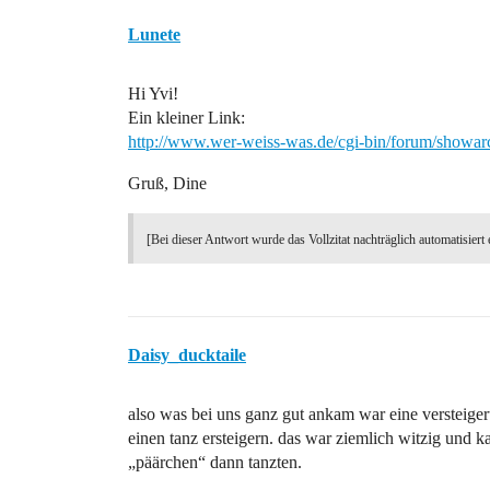
Lunete
Hi Yvi!
Ein kleiner Link:
http://www.wer-weiss-was.de/cgi-bin/forum/showa
Gruß, Dine
[Bei dieser Antwort wurde das Vollzitat nachträglich automatisiert 
Daisy_ducktaile
also was bei uns ganz gut ankam war eine versteiger
einen tanz ersteigern. das war ziemlich witzig und ka
„päärchen“ dann tanzten.