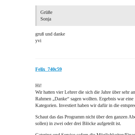
Grüße
Sonja
gruß und danke
yvi
Felix_740c59
Hi!
Wir hatten vier Lehrer die sich die Jahre über sehr
Rahmen „Danke“ sagen wollten. Ergebnis war eine „
Kategorien. Investiert haben wir dafür in die entspr
Schaut das das Programm nicht über den ganzen Aben
sollen) in zwei oder drei Blöcke aufgeteilt ist.
Catering und Service sofern die Möglichkeiten/Finan