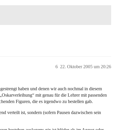
6
22. Oktober 2005 um 20:26
 angestrengt haben und denen wir auch nochmal in diesem
Oskarverleihung“ mit genau für die Lehrer mit passenden
echenden Figuren, die es irgendwo zu bestellen gab.
d verteilt ist, sondern (sofern Pausen dazwischen sein
zen bestehen auslagern; nix ist blöder als im Anzug oder