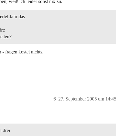
n, weiß ich leider sonst nix zu.
rtel Jahr das
,
äre
eiten?
 - fragen kostet nichts.
6
27. September 2005 um 14:45
n drei