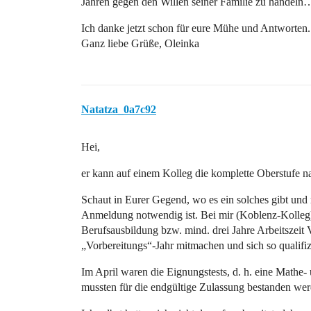
Jahren gegen den Willen seiner Familie zu handeln
Ich danke jetzt schon für eure Mühe und Antworten.
Ganz liebe Grüße, Oleinka
Natatza_0a7c92
Hei,
er kann auf einem Kolleg die komplette Oberstufe n
Schaut in Eurer Gegend, wo es ein solches gibt und r
Anmeldung notwendig ist. Bei mir (Koblenz-Kolleg)
Berufsausbildung bzw. mind. drei Jahre Arbeitszeit 
„Vorbereitungs“-Jahr mitmachen und sich so qualifiz
Im April waren die Eignungstests, d. h. eine Mathe- 
mussten für die endgültige Zulassung bestanden wer