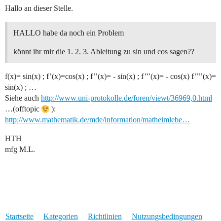
Hallo an dieser Stelle.
HALLO habe da noch ein Problem
könnt ihr mir die 1. 2. 3. Ableitung zu sin und cos sagen??
f(x)= sin(x) ; f’(x)=cos(x) ; f’’(x)= - sin(x) ; f’’’(x)= - cos(x) f’’’’(x)=
sin(x) ; …
Siehe auch
http://www.uni-protokolle.de/foren/viewt/36969,0.html
…(offtopic
):
http://www.mathematik.de/mde/information/matheimlebe…
HTH
mfg M.L.
Startseite
Kategorien
Richtlinien
Nutzungsbedingungen