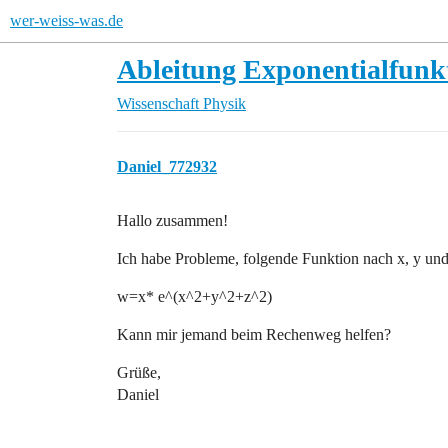
wer-weiss-was.de
Ableitung Exponentialfunk
Wissenschaft
Physik
Daniel_772932
Hallo zusammen!
Ich habe Probleme, folgende Funktion nach x, y und
w=x* e^(x^2+y^2+z^2)
Kann mir jemand beim Rechenweg helfen?
Grüße,
Daniel