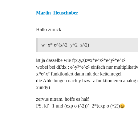
Martin_Heuschober
Hallo zurück
w=x* e^(x^2+y^2+z^2)
ist ja dasselbe wie f(x,y,z):=x*e^x²*e^y²*e^z²
wobei bei df/dx ; e^y²*e^z² einfach nur multiplikati
x*e^x² funktioniert dann mit der kettenregel
die Ableitungen nach y bzw. z funktionieren analog 
xundy)
zervus nitram, hoffe es half
PS. id’=1 und (exp o (^2))’=2*(exp o (^2))