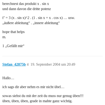
berechnest das produkt x . sin x
und dann davon die dritte potenz
f’ = 3 (x . sin x)^2 . (1 . sin x + x . cos x) … usw.
„äußere ableitung“ . „innere ableitung“
hope that helps
m.
1 „Gefällt mir“
Stefan_42875b
4
19. September 2004 um 20:49
Hallo…
ich sags dir aber nehm es mir nicht übel…
sowas siehst du mit der zeit du muss nur genug üben!!!
üben, üben, üben, grade in mahte ganz wichtig.