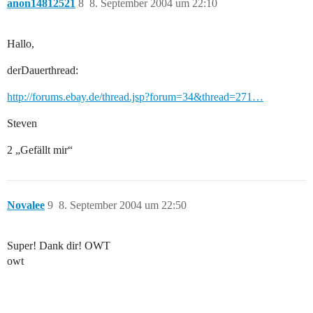
anon14812521
8
8. September 2004 um 22:10
Hallo,
derDauerthread:
http://forums.ebay.de/thread.jsp?forum=34&thread=271…
Steven
2 „Gefällt mir“
Novalee
9
8. September 2004 um 22:50
Super! Dank dir! OWT
owt