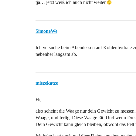
tja… jetzt weiß ich auch nicht weiter
SimoneWe
Ich versuche beim Abendessen auf Kohlenhydrate zu
nebenher langsam ab.
miezekatze
Hi,
also scheint die Waage nur dein Gewicht zu messen. 
Waage, und fertig. Diese Waage rät. Und wenn Du sa
Dein Gewicht kann gleich bleiben, obwohl das Fet
Ich habe jetzt noch mal über Deine angaben nachge