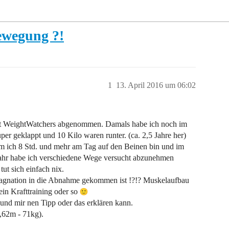
ewegung ?!
1
13. April 2016 um 06:02
 mit WeightWatchers abgenommen. Damals habe ich noch im
er geklappt und 10 Kilo waren runter. (ca. 2,5 Jahre her)
em ich 8 Std. und mehr am Tag auf den Beinen bin und im
 Jahr habe ich verschiedene Wege versucht abzunehmen
ut sich einfach nix.
tagnation in die Abnahme gekommen ist !?!? Muskelaufbau
ein Krafttraining oder so
und mir nen Tipp oder das erklären kann.
,62m - 71kg).