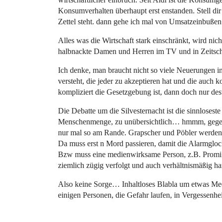
Konsumverhalten überhaupt erst enstanden. Stell dir
Zettel steht. dann gehe ich mal von Umsatzeinbußen
Alles was die Wirtschaft stark einschränkt, wird nic
halbnackte Damen und Herren im TV und in Zeitsch
Ich denke, man braucht nicht so viele Neuerungen in
versteht, die jeder zu akzeptieren hat und die auch
kompliziert die Gesetzgebung ist, dann doch nur de
Die Debatte um die Silvesternacht ist die sinnlosest
Menschenmenge, zu unübersichtlich… hmmm, gegen 
nur mal so am Rande. Grapscher und Pöbler werden, 
Da muss erst n Mord passieren, damit die Alarmglo
Bzw muss eine medienwirksame Person, z.B. Promi od
ziemlich zügig verfolgt und auch verhältnismäßig hart
Also keine Sorge… Inhaltloses Blabla um etwas Med
einigen Personen, die Gefahr laufen, in Vergessenhei