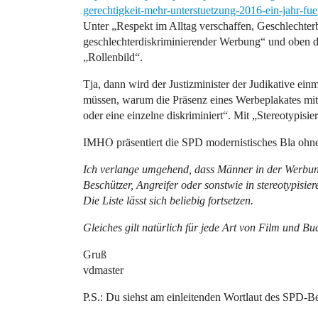
gerechtigkeit-mehr-unterstuetzung-2016-ein-jahr-fue
Unter „Respekt im Alltag verschaffen, Geschlechterb
geschlechterdiskriminierender Werbung“ und oben 
„Rollenbild“.
Tja, dann wird der Justizminister der Judikative ein
müssen, warum die Präsenz eines Werbeplakates mit
oder eine einzelne diskriminiert“. Mit „Stereotypis
IMHO präsentiert die SPD modernistisches Bla ohn
Ich verlange umgehend, dass Männer in der Werbung 
Beschützer, Angreifer oder sonstwie in stereotypisier
Die Liste lässt sich beliebig fortsetzen.
Gleiches gilt natürlich für jede Art von Film und B
Gruß
vdmaster
P.S.: Du siehst am einleitenden Wortlaut des SPD-Be