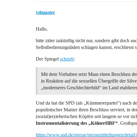
vdmaster
Hallo,
bitte zitier zukünftig nicht nur, sondern gibt doch
Selbstbedienungsläden schlagen kannst, erschliesst s
Der Spiegel
schrieb
:
Mit dem Vorhaben setzt Maas einen Beschluss der
in Reaktion auf die sexuellen Übergriffe der Silve
„moderneres Geschlechterbild“ im Land etablieren
Und da hat die SPD (als „Kümmererpartei“) nach d
populistischer Manier ihren Beschluss serviert, in de
(sozial)erzieherischen Köpfen seit langem so vor si
Instrumentalisierung des „KölnerHBF“
. Großspu
https://www.spd.de/presse/pressemitteilungen/detai