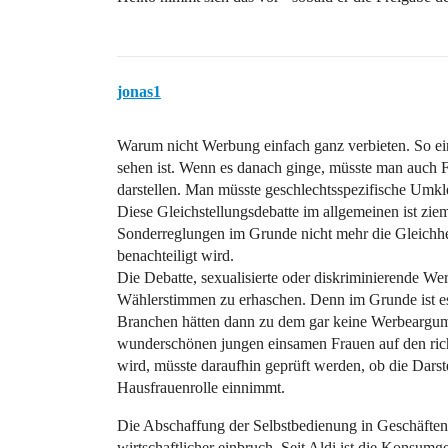
jonas1
Warum nicht Werbung einfach ganz verbieten. So ei
sehen ist. Wenn es danach ginge, müsste man auch F
darstellen. Man müsste geschlechtsspezifische Umk
Diese Gleichstellungsdebatte im allgemeinen ist zie
Sonderreglungen im Grunde nicht mehr die Gleichhei
benachteiligt wird.
Die Debatte, sexualisierte oder diskriminierende Wer
Wählerstimmen zu erhaschen. Denn im Grunde ist es 
Branchen hätten dann zu dem gar keine Werbeargume
wunderschönen jungen einsamen Frauen auf den richt
wird, müsste daraufhin geprüft werden, ob die Darste
Hausfrauenrolle einnimmt.
Die Abschaffung der Selbstbedienung in Geschäften, i
wirtschaftlicher einbruch. Seit Aldi ist die Konsu