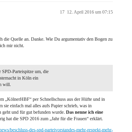
17
12. April 2016 um 07:15
 auch die Quelle an. Danke. Wie Du argumentativ den Bogen zu
ich mir nicht.
 SPD-Parteispitze um, die
sternacht in Köln ein
 will.
em „KölnerHBF“ per Schnellschuss aus der Hüfte und in
m sie einfach mal alles aufs Papier schrieb, was in
ch geht und für gut befunden wurde.
Das nenne ich eine
rig hat die SPD 2016 zum „Jahr für die Frauen“ erklärt.
l/news/beschluss-des-spd-parteivorstandes-mehr-respekt-mehr-