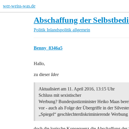
wer-weiss-was.de
Abschaffung der Selbstbed
Politik
Inlandspolitik allgemein
Benny_8346a5
Hallo,
zu dieser
Idee
Aktualisiert am 11. April 2016, 13:15 Uhr
Schluss mit sexistischer
Werbung? Bundesjustizminister Heiko Maas berei
vor - auch als Folge der Übergriffe in der Silves
„Spiegel“ geschlechterdiskriminierende Werbung 
doch die logische Konsequenz die Abschaffung der 