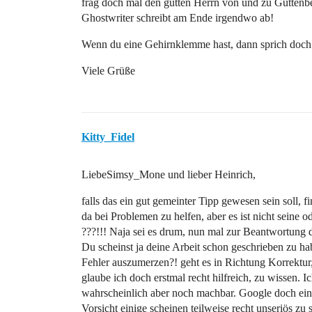
frag doch mal den gutten Herrn von und zu Guttenber
Ghostwriter schreibt am Ende irgendwo ab!
Wenn du eine Gehirnklemme hast, dann sprich doch 
Viele Grüße
Kitty_Fidel
LiebeSimsy_Mone und lieber Heinrich,
falls das ein gut gemeinter Tipp gewesen sein soll, fi
da bei Problemen zu helfen, aber es ist nicht seine o
???!!! Naja sei es drum, nun mal zur Beantwortung 
Du scheinst ja deine Arbeit schon geschrieben zu hab
Fehler auszumerzen?! geht es in Richtung Korrektur,
glaube ich doch erstmal recht hilfreich, zu wissen. Ic
wahrscheinlich aber noch machbar. Google doch einf
Vorsicht einige scheinen teilweise recht unseriös zu