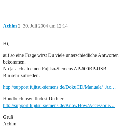
Achim
2
30. Juli 2004 um 12:14
Hi,
auf so eine Frage wirst Du viele unterschiedliche Antworten
bekommen.
Na ja - ich ab einen Fujitsu-Siemens AP-600RP-USB.
Bin sehr zufrieden.
http://support.fujitsu-siemens.de/DokuCD/Manuale/_Ac…
Handbuch usw. findest Du hier:
http://support.fujitsu-siemens.de/KnowHow/Accessorie…
Gruß
Achim